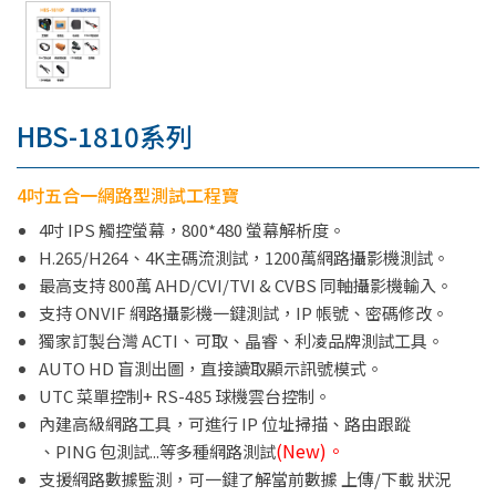
HBS-1810系列
4吋五合一網路型測試工程寶
4吋 IPS 觸控螢幕，800*480 螢幕解析度。
H.265/H264、4K主碼流測試，1200萬網路攝影機測試。
最高支持 800萬 AHD/CVI/TVI & CVBS 同軸攝影機輸入。
支持 ONVIF 網路攝影機一鍵測試，IP 帳號、密碼修改。
獨家訂製台灣 ACTI、可取、晶睿、利凌品牌測試工具。
AUTO HD 盲測出圖，直接讀取顯示訊號模式。
UTC 菜單控制+ RS-485 球機雲台控制。
內建高級網路工具，可進行 IP 位址掃描、路由跟蹤
(New)。
、PING 包測試...等多種網路測試
支援網路數據監測，可一鍵了解當前數據 上傳/下載 狀況