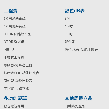
工程寶
數位dB表
8K 網路綜合型
7吋
4K 網路綜合型
4.3吋
OTDR 網路綜合型
3.5吋
OTDR 測試儀
配件區
同軸型
數位dB表-功能比較表
手機式工程寶
尋線器/彩條產生器
網路綜合型-功能比較表
同軸型-功能比較表
工程寶-型錄下載
多功能螢幕
其他周邊商品
數位電視專用
同軸系列產品