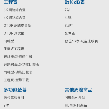
工程寶
數位dB表
8K 網路綜合型
7吋
4K 網路綜合型
4.3吋
OTDR 網路綜合型
3.5吋
OTDR 測試儀
配件區
同軸型
數位dB表-功能比較表
手機式工程寶
尋線器/彩條產生器
網路綜合型-功能比較表
同軸型-功能比較表
工程寶-型錄下載
多功能螢幕
其他周邊商品
數位電視專用
同軸系列產品
7吋
HDMI系列產品