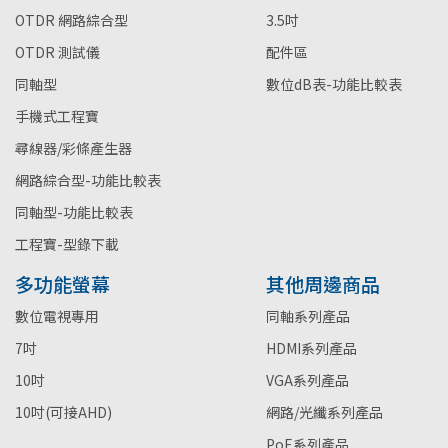
OTDR 網路綜合型
3.5吋
OTDR 測試儀
配件區
同軸型
數位dB表-功能比較表
手機式工程寶
尋線器/彩條產生器
網路綜合型-功能比較表
同軸型-功能比較表
工程寶-型錄下載
多功能螢幕
其他周邊商品
數位電視專用
同軸系列產品
7吋
HDMI系列產品
10吋
VGA系列產品
10吋(可接AHD)
網路/光纖系列產品
PoE系列產品