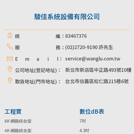
駿佳系統設備有限公司
83467376
統 編：
(02)2720-9190 許先生
服 務：
service@wanglu.com.tw
E m a i l：
新北市新店區中正路493號10樓
公司地址(登記地址)：
台北市信義區松仁路215巷6號
取貨地址(門市地址)：
工程寶
數位dB表
8K 網路綜合型
7吋
4K 網路綜合型
4.3吋