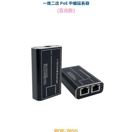
一進二出 PoE 中繼延長器
(百兆款)
POE-201G