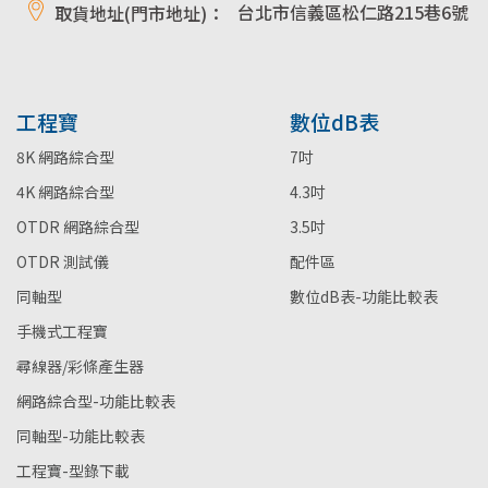
台北市信義區松仁路215巷6號
取貨地址(門市地址)：
工程寶
數位dB表
8K 網路綜合型
7吋
4K 網路綜合型
4.3吋
OTDR 網路綜合型
3.5吋
OTDR 測試儀
配件區
同軸型
數位dB表-功能比較表
手機式工程寶
尋線器/彩條產生器
網路綜合型-功能比較表
同軸型-功能比較表
工程寶-型錄下載