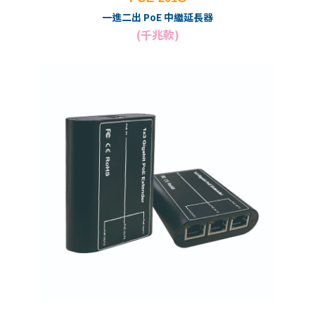
一進二出 PoE 中繼延長器
(千兆款)