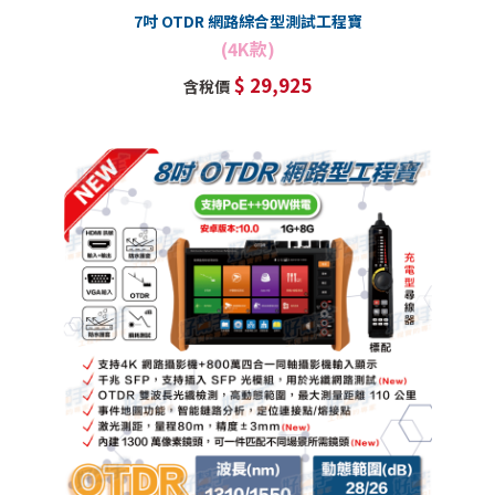
7吋 OTDR 網路綜合型測試工程寶
(4K款)
$ 29,925
含稅價