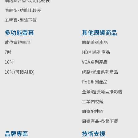
網路綜合型-功能比較表
同軸型-功能比較表
工程寶-型錄下載
多功能螢幕
其他周邊商品
數位電視專用
同軸系列產品
7吋
HDMI系列產品
10吋
VGA系列產品
10吋(可接AHD)
網路/光纖系列產品
PoE系列產品
全景/超廣角型攝影機
工業內視鏡
周邊配件區
周邊產品-型錄下載
品牌專區
技術支援