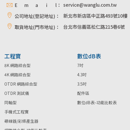
service@wanglu.com.tw
E m a i l：
新北市新店區中正路493號10樓
公司地址(登記地址)：
台北市信義區松仁路215巷6號
取貨地址(門市地址)：
工程寶
數位dB表
8K 網路綜合型
7吋
4K 網路綜合型
4.3吋
OTDR 網路綜合型
3.5吋
OTDR 測試儀
配件區
同軸型
數位dB表-功能比較表
手機式工程寶
尋線器/彩條產生器