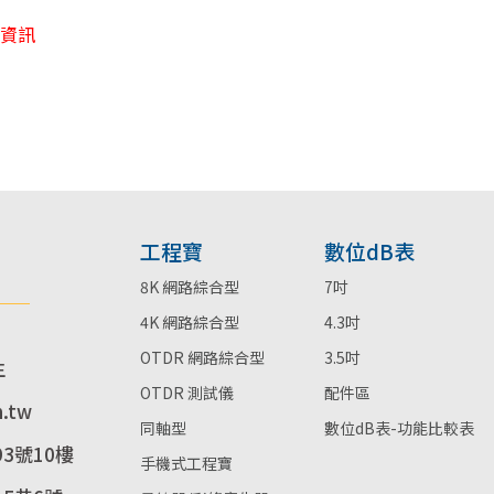
架資訊
工程寶
數位dB表
8K 網路綜合型
7吋
4K 網路綜合型
4.3吋
OTDR 網路綜合型
3.5吋
生
OTDR 測試儀
配件區
m.tw
同軸型
數位dB表-功能比較表
3號10樓
手機式工程寶