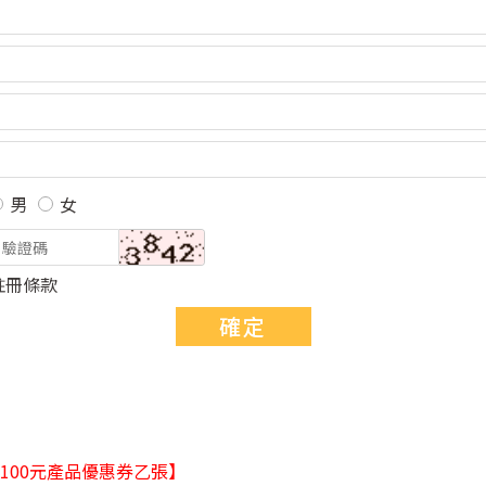
男
女
註冊條款
確定
100元產品優惠券乙張】