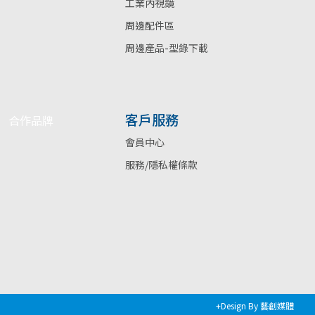
工業內視鏡
周邊配件區
周邊產品-型錄下載
客戶服務
合作品牌
會員中心
服務/隱私權條款
+Design By 藝創媒體