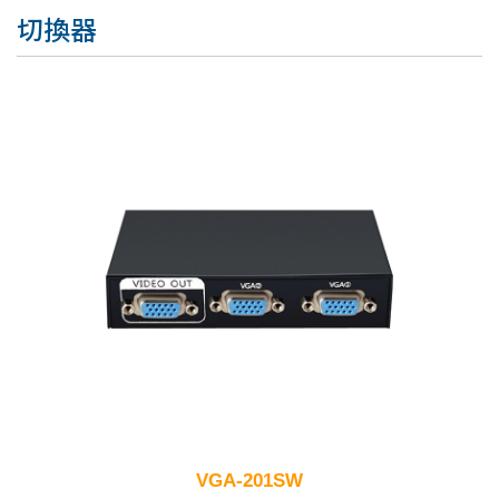
切換器
VGA-201SW