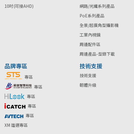
10吋(可接AHD)
網路/光纖系列產品
PoE系列產品
全景/超廣角型攝影機
工業內視鏡
周邊配件區
周邊產品-型錄下載
品牌專區
技術支援
技術支援
專區
韌體升級
專區
專區
專區
專區
XM 雄邁專區