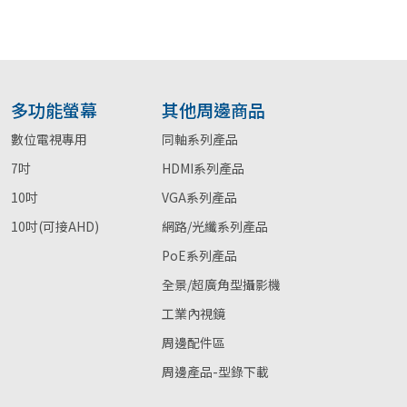
多功能螢幕
其他周邊商品
數位電視專用
同軸系列產品
7吋
HDMI系列產品
10吋
VGA系列產品
10吋(可接AHD)
網路/光纖系列產品
PoE系列產品
全景/超廣角型攝影機
工業內視鏡
周邊配件區
周邊產品-型錄下載