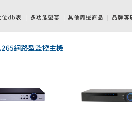
數位db表
多功能螢幕
其他周邊商品
品牌專
H.265網路型監控主機