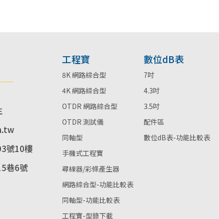
工程寶
數位dB表
8K 網路綜合型
7吋
4K 網路綜合型
4.3吋
OTDR 網路綜合型
3.5吋
生
OTDR 測試儀
配件區
m.tw
同軸型
數位dB表-功能比較表
3號10樓
手機式工程寶
5巷6號
尋線器/彩條產生器
網路綜合型-功能比較表
同軸型-功能比較表
工程寶-型錄下載