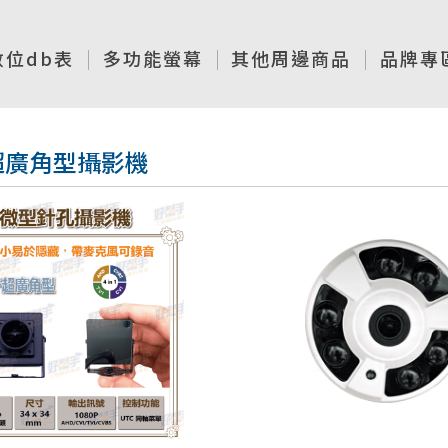
數位db表
多功能螢幕
其他周邊商品
品牌專
超廣角型攝影機