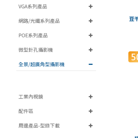
VGA系列產品
豆
網路/光纖系列產品
POE系列產品
微型針孔攝影機
全景/超廣角型攝影機
工業內視鏡
配件區
周邊產品-型錄下載