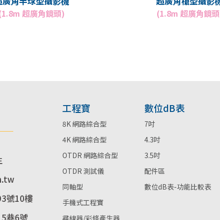
超廣角半球型攝影機
超廣角槍型攝影
(1.8m 超廣角鏡頭)
(1.8m 超廣角鏡頭
工程寶
數位dB表
8K 網路綜合型
7吋
4K 網路綜合型
4.3吋
OTDR 網路綜合型
3.5吋
生
OTDR 測試儀
配件區
m.tw
同軸型
數位dB表-功能比較表
3號10樓
手機式工程寶
5巷6號
尋線器/彩條產生器