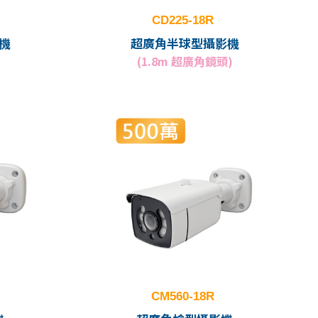
CD225-18R
機
超廣角半球型攝影機
(1.8m 超廣角鏡頭)
CM560-18R