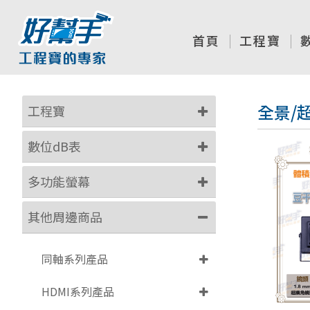
首頁
工程寶
全景/
工程寶
數位dB表
多功能螢幕
其他周邊商品
同軸系列產品
HDMI系列產品