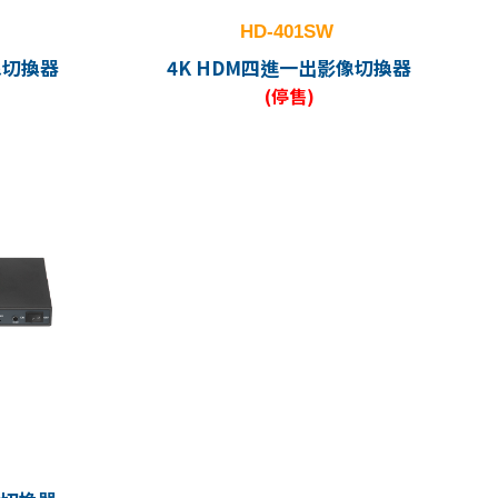
HD-401SW
像切換器
4K HDM四進一出影像切換器
(停售)