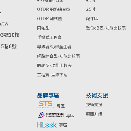
OTDR 網路綜合型
3.5吋
生
OTDR 測試儀
配件區
m.tw
同軸型
數位dB表-功能比較表
3號10樓
手機式工程寶
5巷6號
尋線器/彩條產生器
網路綜合型-功能比較表
同軸型-功能比較表
工程寶-型錄下載
品牌專區
技術支援
技術支援
專區
韌體升級
專區
專區