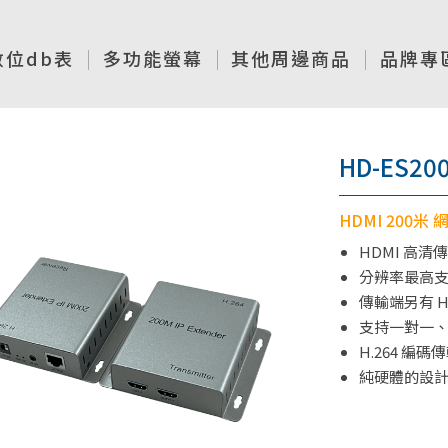
數位db表
多功能螢幕
其他周邊商品
品牌專
HD-ES200
HDMI 200米
HDMI 高清
分辨率最高支持 
傳輸端另有 H
支持一對一
H.264 編
純硬體的設