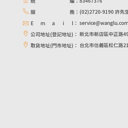
83467376
統 編：
(02)2720-9190 許先
服 務：
service@wanglu.co
E m a i l：
新北市新店區中正路49
公司地址(登記地址)：
台北市信義區松仁路21
取貨地址(門市地址)：