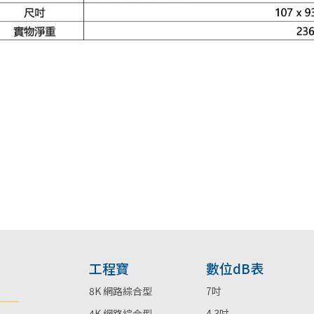
工程寶
數位dB表
8K 網路綜合型
7吋
4K 網路綜合型
4.3吋