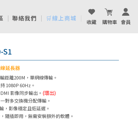
區
聯絡我們
🛒線上商城
收藏
購物車
會員
-S1
 網線延長器
傳輸距離200M，單網線傳輸。
1080P 60Hz。
(環出)
DMI 影像同步輸出。
、一對多交換機分配傳輸。
碼傳輸，影像穩定且低延遲。
計，隨插即用，無需安裝額外的軟體。